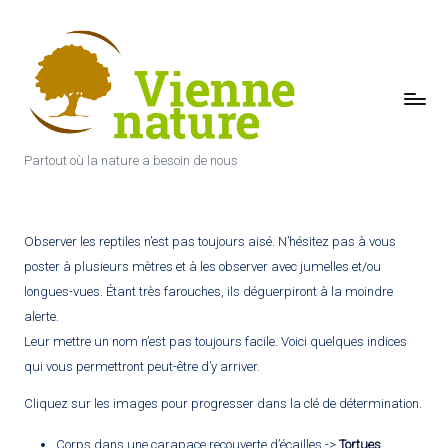
Skip
to
content
V
i
Partout où la nature a besoin de nous
e
n
n
Observer les reptiles n’est pas toujours aisé. N’hésitez pas à vous
poster à plusieurs mètres et à les observer avec jumelles et/ou
e
longues-vues. Étant très farouches, ils déguerpiront à la moindre
N
alerte.
a
Leur mettre un nom n’est pas toujours facile. Voici quelques indices
qui vous permettront peut-être d’y arriver.
t
Cliquez sur les images pour progresser dans la clé de détermination.
u
r
Corps dans une carapace recouverte d’écailles ->
Tortues