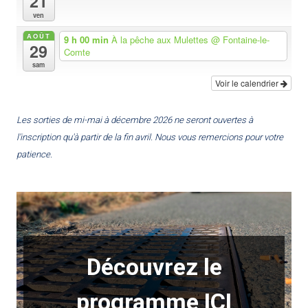
21
ven
e
AOÛT
9 h 00 min
À la pêche aux Mulettes
@ Fontaine-le-
29
Comte
sam
Voir le calendrier
Les sorties de mi-mai à décembre 2026 ne seront ouvertes à
l'inscription qu'à partir de la fin avril. Nous vous remercions pour votre
patience.
Découvrez le
programme ICI