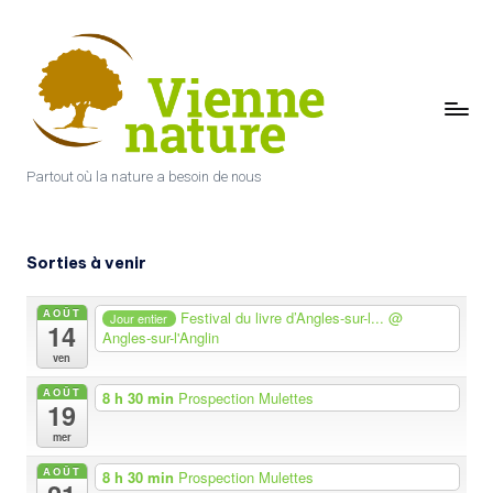
Skip
to
content
V
i
Partout où la nature a besoin de nous
e
n
Sorties à venir
n
e
AOÛT
Festival du livre d’Angles-sur-l...
@
Jour entier
14
Angles-sur-l'Anglin
N
ven
a
AOÛT
8 h 30 min
Prospection Mulettes
19
t
mer
u
AOÛT
8 h 30 min
Prospection Mulettes
r